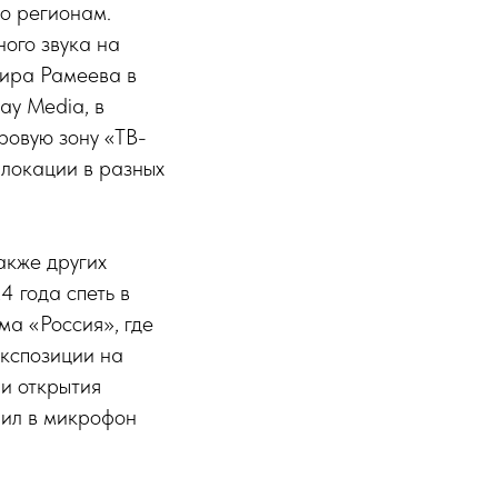
по регионам.
ого звука на
шира Рамеева в
ay Media, в
ровую зону «ТВ-
 локации в разных
акже других
 года спеть в
а «Россия», где
кспозиции на
и открытия
нил в микрофон