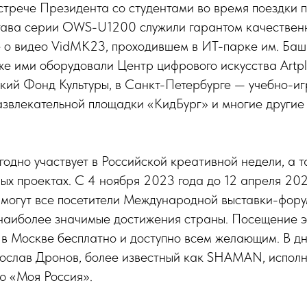
стрече Президента со студентами во время поездки 
ава серии OWS-U1200 служили гарантом качественн
 о видео VidMK23, проходившем в ИТ-парке им. Ба
же ими оборудовали Центр цифрового искусства Artpl
кий Фонд Культуры, в Санкт-Петербурге — учебно-иг
азвлекательной площадки «КидБург» и многие другие
дно участвует в Российской креативной недели, а т
х проектах. С 4 ноября 2023 года до 12 апреля 2024
могут все посетители Международной выставки-форум
наиболее значимые достижения страны. Посещение э
в Москве бесплатно и доступно всем желающим. В дн
рослав Дронов, более известный как SHAMAN, испол
ю «Моя Россия».