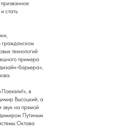
 призванное
и стать
ки,
в гражданском
овых технологий
пешного примера
 дизайн-барьера»,
ова.
Поехали!», в
димир Высоцкий, а
 звук на прямой
адимиром Путиным
истемы Октава