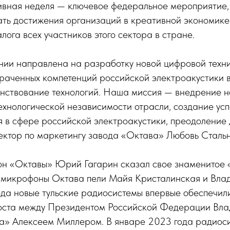
ивная неделя — ключевое федеральное мероприятие,
ть достижения организаций в креативной экономике 
лога всех участников этого сектора в стране.
нии направлена на разработку новой цифровой техни
траченных компетенций российской электроакустики 
енствование технологий. Наша миссия — внедрение н
ехнологической независимости отрасли, создание ус
 в сфере российской электроакустики, преодоление
ектор по маркетингу завода «Октава» Любовь Стальн
н «Октавы» Юрий Гагарин сказал свое знаменитое «
в микрофоны Октава пели Майя Кристалинская и Вла
да новые тульские радиосистемы впервые обеспечили
оста между Президентом Российской Федерации Вл
ма» Алексеем Миллером. В январе 2023 года радиос