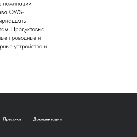
 в номинации
тава OWS-
тырнадцать
пам. Продуктовые
ные проводные и
рные устройства и
Пресс-кит
Документация