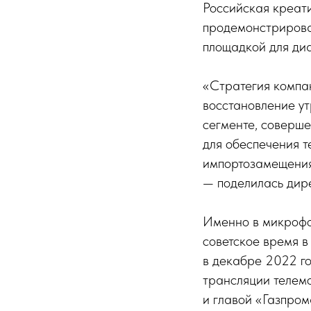
Российская креат
продемонстрирова
площадкой для диа
«Стратегия компа
восстановление у
сегменте, соверш
для обеспечения т
импортозамещения
— поделилась дир
Именно в микрофо
советское время 
в декабре 2022 го
трансляции телем
и главой «Газпро