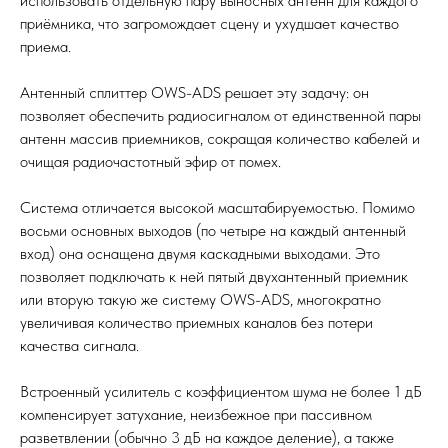
использовать отдельную пару выносных антенн для каждого
приёмника, что загромождает сцену и ухудшает качество
приема.
Антенный сплиттер OWS-ADS решает эту задачу: он
позволяет обеспечить радиосигналом от единственной пары
антенн массив приемников, сокращая количество кабелей и
очищая радиочастотный эфир от помех.
Система отличается высокой масштабируемостью. Помимо
восьми основных выходов (по четыре на каждый антенный
вход) она оснащена двумя каскадными выходами. Это
позволяет подключать к ней пятый двухантенный приемник
или вторую такую же систему OWS-ADS, многократно
увеличивая количество приемных каналов без потери
качества сигнала.
Встроенный усилитель с коэффициентом шума не более 1 дБ
компенсирует затухание, неизбежное при пассивном
разветвлении (обычно 3 дБ на каждое деление), а также