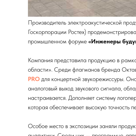
Производитель электроакустической про
Госкорпорации Ростех) продемонстриров
промышленном форуме
«Инженеры буду
Компания представила продукцию в рамка
области». Среди флагманов бренда Окт
PRO
для концертной звукорежиссуры. Он
аналоговый выход звукового сигнала, обл
настраивается. Дополняет систему логоп
которая обеспечивает высокую точность п
Особое место в экспозиции заняли продук
аналитики. Среди них — программно-ап