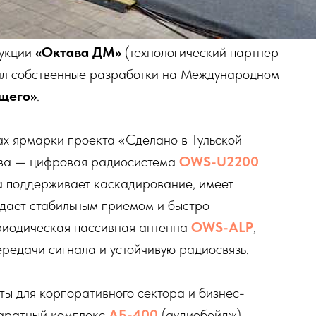
дукции
«Октава ДМ»
(технологический партнер
ал собственные разработки на Международном
щего»
.
х ярмарки проекта «Сделано в Тульской
ава — цифровая радиосистема
OWS-U2200
а поддерживает каскадирование, имеет
адает стабильным приемом и быстро
ериодическая пассивная антенна
OWS-ALP
,
ередачи сигнала и устойчивую радиосвязь.
ты для корпоративного сектора и бизнес-
паратный комплекс
АБ-400
(аудиобейдж),