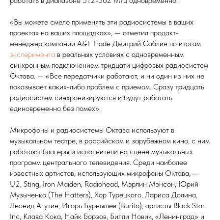
работать в диапазоне 512-562 МГц одновременно.
«Вы можете смело применять эти радиосистемы в ваших
проектах на ваших площадках», — отметил продакт-
менеджер компании A&T Trade Дмитрий Саблин по итогам
эксперимента
в реальных условиях с одновременным
синхронным подключением тридцати цифровых радиосистем
Октава. — «Все передатчики работают, и ни один из них не
показывает каких-либо проблем с приемом. Сразу тридцать
радиосистем синхронизируются и будут работать
единовременно без помех».
Микрофоны и радиосистемы Октава используют в
музыкальном театре, в российском и зарубежном кино, с ним
работают блогеры и исполнители на сцене музыкальных
программ центрального телевидения. Среди наиболее
известных артистов, использующих микрофоны Октава, —
U2, Sting, Iron Maiden, Radiohead, Мэрлин Мэнсон, Юрий
Музыченко (The Hatters), Хор Турецкого, Лариса Долина,
Леонид Агутин, Игорь Бурнышев (Burito), артисты Black Star
Inc, Клава Кока, Найк Борзов, Билли Новик, «Ленинград» и