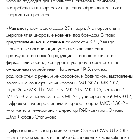
хорошо подходит для вокалистов, актеров и спикеров,
востребована в творческих, деловых, образовательных и
спортивных проектах.
«Мы выступаем с докладом 27 января. А с первого дня
мероприятия цифровые новинки под брендом Октава
представлены на выставке в самарском КРЦ Звезда.
Прокатные организации уже оценили ключевые
преимущества нашей продукции — высокое качество,
фирменный сервис, конкурентную цену и соответствие
ожиданиям потребителя. На стенде № 5, помимо
радиосистем с ручным микрофоном и бодипаком, выставлены
вокальные концертные микрофоны МД-307 и МК-207,
студийные МК-117, МК-319, МК-519, МК-105, ленточный
МЛ-52-02 и предусилитель МПУ-1, универсальный МК-012,
цифровой двунаправленный микрофон серии МКЭ-230-2»,
— отметила генеральный директор R&D-центра «Октава
ДМ» Любовь Стальнова.
Цифровая вокальная радиосистема Октава OWS-U1200DL
— это вторая модель в линейке беспроводных микрофонных