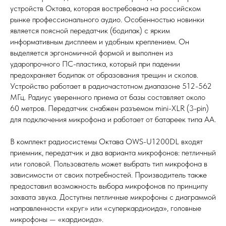
устройств Октава, которая востребована на российском
рынке профессионального аудио. Особенностью новинки
является поясной передатчик (бодипак) с ярким
информативным дисплеем и удобным креплением. Он
выделяется эргономичной формой и выполнен из
ударопрочного ПС-пластика, который при падении
предохраняет бодипак от образования трещин и сколов.
Устройство работает в радиочастотном диапазоне 512-562
МГц. Радиус уверенного приема от базы составляет около
60 метров. Передатчик снабжен разъемом mini-XLR (3-pin)
для подключения микрофона и работает от батареек типа АА.
В комплект радиосистемы Октава OWS-U1200DL входят
приемник, передатчик и два варианта микрофонов: петличный
или головой. Пользователь может выбрать тип микрофона в
зависимости от своих потребностей. Производитель также
предоставил возможность выбора микрофонов по принципу
захвата звука. Доступны петличные микрофоны с диаграммой
направленности «круг» или «суперкардиоида», головные
микрофоны — «кардиоида».