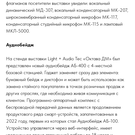
флагманов посетители выставки увидели: вокальный
динамический МД-307, вокальный конденсаторный МК-207,
широкомембранный конденсаторный микрофон МК-117,
конденсаторный студийный микрофон МК-115 и ламповый
МКЛ-5000.
Аудиобейдж
На стенде выставки Light + Audio Tec «Октава ДМ» был
представлен новый аудиобейдж АБ-400 с 4-местной
базовой станцией. Гаджет заменяет сразу два элемента:
бумажный бейдж и диктофон и может быть использован как
замена «тайного покупателя» в точках розничных продаж и
других отраслях, где необходима живая коммуникация с
клиентом. Программно-аппаратный комплекс с
беспроводной передачей данных является продолжением
продуктового ряда смарт-устройств, запатентованных в
2022 году, первым из которых стал Аудиобейдж АБ-100.
Устройство управляется через веб-интерфейс, имеет
увеличенное время автономной работы до 18 часов и