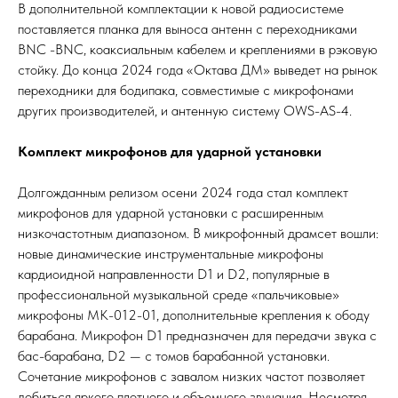
В дополнительной комплектации к новой радиосистеме
поставляется планка для выноса антенн с переходниками
BNC -BNC, коаксиальным кабелем и креплениями в рэковую
стойку. До конца 2024 года «Октава ДМ» выведет на рынок
переходники для бодипака, совместимые с микрофонами
других производителей, и антенную систему OWS-AS-4.
Комплект микрофонов для ударной установки
Долгожданным релизом осени 2024 года стал комплект
микрофонов для ударной установки с расширенным
низкочастотным диапазоном. В микрофонный драмсет вошли:
новые динамические инструментальные микрофоны
кардиоидной направленности D1 и D2, популярные в
профессиональной музыкальной среде «пальчиковые»
микрофоны МК-012-01, дополнительные крепления к ободу
барабана. Микрофон D1 предназначен для передачи звука с
бас-барабана, D2 — с томов барабанной установки.
Сочетание микрофонов с завалом низких частот позволяет
добиться яркого плотного и объемного звучания. Несмотря