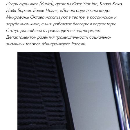
Игорь Бурнышев (Burito), артисты Black Star Inc, Клава Кока,
Найк Борзов, Билли Новик, «Ленинград» и многие др.
Микрофоны Октава используют в театре, в российском и
зарубежном кино, с ним работают блогеры и подкастеры.
Статус российского производителя подтвержден
Департаментом развития промышленности социально-
значимых товаров Минпромторга России.